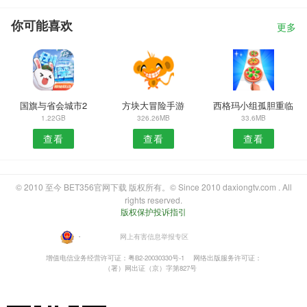
你可能喜欢
更多
国旗与省会城市2
方块大冒险手游
西格玛小组孤胆重临
1.22GB
326.26MB
33.6MB
查看
查看
查看
© 2010 至今 BET356官网下载 版权所有。© Since 2010 daxiongtv.com . All
rights reserved.
版权保护投诉指引
・
网上有害信息举报专区
增值电信业务经营许可证：粤B2-20030330号-1
网络出版服务许可证：
（署）网出证（京）字第827号