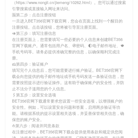
（https://www.nongli.cn/jiemeng/10262.html）。您可以通过搜索
引擎搜索或直接输入网址来访问。
🈯第二步：点击注册按钮
一旦进入BET356官网下载官网，您会在页面上找到一个醒目的
注册按钮。点击该按钮，您将被引导至注册页面。
🥑第三步：填写注册信息
在注册页面上，您需要填写一些必要的个人信息来创建BET356
官网下载账户。通常包括用户名、🧭密码、🌓电子邮件地址、🍁
手机号码等。请务必提供准确完整的信息，以确保顺利完成注
册。
🧀第四步：验证账户
填写完个人信息后，您可能需要进行账户验证。BET356官网下
载会向您提供的电子邮件地址或手机号码发送一条验证信息，您
需要按照提示进行验证操作。这有助于确保账户的安全性，并防
止不法分子滥用您的个人信息。
🖇第五步：设置安全选项
BET356官网下载通常要求您设置一些安全选项，以增强账户的
安全性。例如，可以设置安全问题和答案，启用两步验证等功
能。请根据系统的提示设置相关选项，并妥善保管相关信息，确
保您的账户安全。
⛵️第六步：阅读并同意条款
在注册过程中，BET356官网下载会提供使用条款和规定供您阅
读。这些条款包括平台的使用规范、🕣隐私政策等内容。在注册