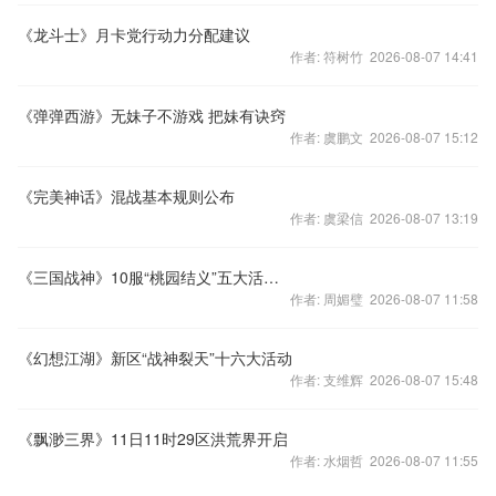
《龙斗士》月卡党行动力分配建议
作者: 符树竹 2026-08-07 14:41
《弹弹西游》无妹子不游戏 把妹有诀窍
作者: 虞鹏文 2026-08-07 15:12
《完美神话》混战基本规则公布
作者: 虞梁信 2026-08-07 13:19
《三国战神》10服“桃园结义”五大活动助力玩家
作者: 周媚璧 2026-08-07 11:58
《幻想江湖》新区“战神裂天”十六大活动
作者: 支维辉 2026-08-07 15:48
《飘渺三界》11日11时29区洪荒界开启
作者: 水烟哲 2026-08-07 11:55