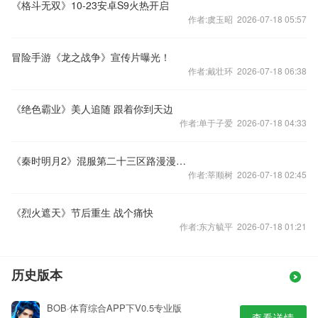
《格斗无双》10-23安卓S9火热开启
作者:虞玉昭 2026-07-18 05:57
冒险手游《龙之战争》宣传片曝光！
作者:戴壮环 2026-07-18 06:38
《绝色霸业》美人追随 跟着你到天边
作者:单于子爱 2026-07-18 04:33
《秦时明月2》混服第二十三区路漫漫兮开服公告
作者:莘顺树 2026-07-18 02:45
《烈火遮天》节后重生 战个痛快
作者:东方毓平 2026-07-18 01:21
历史版本
BOB·体育综合APP下V0.5专业版
查看详情