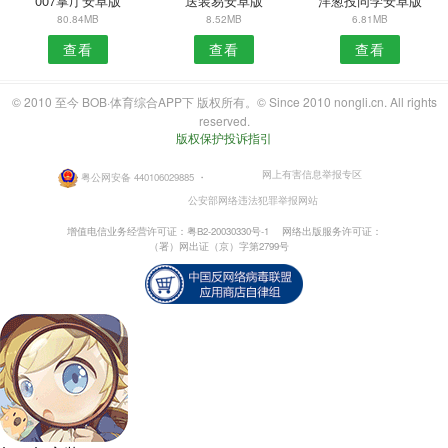
007掌厅安卓版
送装易安卓版
洋葱投同学安卓版
80.84MB
8.52MB
6.81MB
查看
查看
查看
© 2010 至今 BOB·体育综合APP下 版权所有。© Since 2010 nongli.cn. All rights
reserved.
版权保护投诉指引
网上有害信息举报专区
粤公网安备 440106029885
・
公安部网络违法犯罪举报网站
增值电信业务经营许可证：粤B2-20030330号-1
网络出版服务许可证：
（署）网出证（京）字第2799号