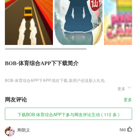
BOB·体育综合APP下下载简介
BOB·体育综合APP下
更多
BOB·体育综合APP下是一款玩法非常有趣的大型RPG仙侠类动作冒险手
游，玩家在这款游戏中是可以通过竞技场来提升操作实力，玩家一定不要
网友评论
更多
小看操作技巧，拥有强大的操作技巧是可以在同阶无敌的，所以大家一定
要多进行操作技巧的训练。
下载BOB·体育综合APP下参与网友评论互动 ( 112 条 )
BOB·体育综合APP下软件特色
1,丰富的学习点，很多课程都在这分享。
寿朗义
560