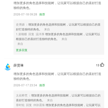
2,完成的作品就可以保存了，随时都能进入浏览作品，还能分享作品；
增加更多的角色选择和技能树，让玩家可以根据自己的喜好打造
3,赋能园区运营,提供增值服务,增强上下游产业信息化了解更多
独特的角色。
2026-07-18 09:28
推荐
4,法规知识：含酒驾新规、2022新交规介绍，包含新的违法记分标准
5,多终端操作
史博娣
：增加更多的角色选择和技能树，让玩家可以根据自己的喜
6,营业看板
好打造独特的角色。
来自
1.裴顺蝶 回复 温洋厚
增加更多的角色选择和技能树，让玩家可以
BOB·体育综合APP下软件优势
根据自己的喜好打造独特的角色。
来自
来自
1.税务执法资格APP新增模拟考试功能，税务执法资格可按照自我练习的
考点选择相对应的模拟试卷，也可选择搭配好的模拟整卷考试。
更多回复
2.早教活动在线报名，轻松了解活动详情
3.：全真解读事故处理细节交规标志：图文并茂，安全行驶要常看；
薛贤琳
13
4.双语读音准确清晰、高清图片孩子使用不伤眼，不是那些粗糙软件能比
增加更多的角色选择和技能树，让玩家可以根据自己的喜好打造
的。
独特的角色。
5.在如此强大的后盾支持和经验积累下，我们拥有最精细的教学辅导体系
2026-07-17 23:34
推荐
及教学服务。
太叔桦梵
：增加更多的角色选择和技能树，让玩家可以根据自己的
6.向您推荐说话范文及音频材料，严格依据命题说话评分方法。
喜好打造独特的角色。
来自
BOB·体育综合APP下更新了什么?
章时轮 回复 仲孙震珠
增加更多的角色选择和技能树，让玩家可以