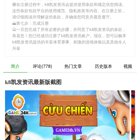
🔵在注册过程中，
k8凯发资讯
会提供使用条款和规定供您阅读。
这些条款包括平台的使用规范、隐私政策等内容。在注册之前，
请仔细阅读并理解这些条款，并确保您同意并愿意遵守。
🗻第七步：完成注册
🙅一旦您完成了所有必要的步骤，并同意了
k8凯发资讯
的条款，
恭喜您！您已经成功注册了k8凯发资讯账户。现在，您可以畅享
k8凯发资讯
提供的丰富体育赛事、刺激的游戏体验以及其他令人
兴奋
简介
评论(778)
热门文章
历史版本
视频
k8凯发资讯最新版截图