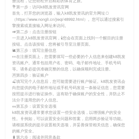
册流程，让您轻松开启精彩的体育之旅。
💐第一步：访问k8凯发资讯官网
首先，打开您的浏览器，输入
k8凯发资讯
的官方网址🍞
（https://www.nongli.cn/jieqi/48992.html）。您可以通过搜索引
擎搜索或直接输入网址来访问。
🎺第二步：点击注册按钮
一旦进入
k8凯发资讯
官网，🕯您会在页面上找到一个醒目的注册
按钮。点击该按钮，您将被引导至注册页面。
🐌第三步：填写注册信息
👀在注册页面上，您需要填写一些必要的个人信息来创建
k8凯发
资讯
账户。通常包括用户名、密码、电子邮件地址、手机号码
等。请务必提供准确完整的信息，以确保顺利完成注册。
🈷第四步：验证账户
🍒填写完个人信息后，您可能需要进行账户验证。
k8凯发资讯
会
向您提供的电子邮件地址或手机号码发送一条验证信息，您需要
按照提示进行验证操作。这有助于确保账户的安全性，并防止不
法分子滥用您的个人信息。
🥜第五步：设置安全选项
k8凯发资讯
通常要求您设置一些安全选项，以增强账户的安全
性。🍦例如，可以设置安全问题和答案，启用两步验证等功能。
请根据系统的提示设置相关选项，并妥善保管相关信息，确保您
的账户安全。
🔋第六步：阅读并同意条款