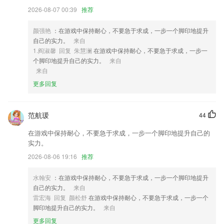
词啦；
2026-08-07 00:39
推荐
3,2265用户在平台当中能够让自己轻松的去利用自己碎片化的时间
4,操作方便快捷，可以后台秘密录制视频以及音频的应用；
颜强艳
：在游戏中保持耐心，不要急于求成，一步一个脚印地提升
自己的实力。
来自
5,新一代会员自动化营销数据服务系统,帮助商家解决客群分析
1.阎淑馨 回复 朱慧澜
在游戏中保持耐心，不要急于求成，一步一
6,拥有三大特色功能：
个脚印地提升自己的实力。
来自
来自
k8凯发资讯软件优势
更多回复
1.可以在这里第一时间掌握各个高校的消息，为自己的外出留学计划做好
准备
范航瑗
44
2.能够让孩子在有趣的氛围之中学会钢琴，在手机上即可轻松练习钢琴，
随时随地都能弹奏一曲
在游戏中保持耐心，不要急于求成，一步一个脚印地提升自己的
实力。
3.王海清、郑朔昉、魏敏真、王爱民、王麟贻、徐阿玲、侯小康、李俊
昇、董欣、王爱民、孟葵、岳宁、范澍田、周文来等千余位装备制造领域
2026-08-06 19:16
推荐
的专家，定期直播分享、在线交流问答，直接与专家面对面
水翰安
：在游戏中保持耐心，不要急于求成，一步一个脚印地提升
4.朗读·背诵，课内外精选读物，中英文评分体系，爱开口的孩子更自
自己的实力。
来自
信。
雷宏海 回复 颜松舒
在游戏中保持耐心，不要急于求成，一步一个
5.随时定制您的专属真题题单，利用碎片时间查漏补缺，提分看得见。
脚印地提升自己的实力。
来自
6.帮助提高驾考成绩、顺利通过考试，为你学车保驾护航。
更多回复