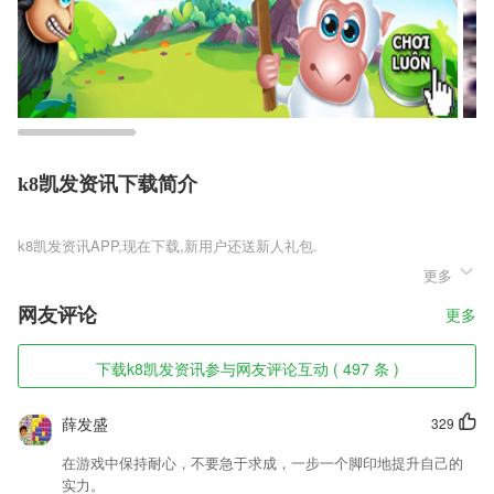
k8凯发资讯下载简介
k8凯发资讯
更多
k8凯发资讯是一款采用东方上古神话故事为背景题材的大型多人在线对
战RPG手游，3D高端引擎技术打造，拥有360度随心旋转的视觉体验，有
网友评论
更多
趣的跨服pk对决争霸赛，可邀请自己的好友进行组队，龙吟忆痕录官网
正版v3.7.1有趣的社交系统，结识不同的好友知己结义，炫酷的坐骑和萌
宠，任意的捕捉，培养，让你享受一切的不可能。
下载k8凯发资讯参与网友评论互动 ( 497 条 )
k8凯发资讯软件特色
薛发盛
329
1,【音频剪辑】
在游戏中保持耐心，不要急于求成，一步一个脚印地提升自己的
2,有声书：听名师趣味朗读原著，学习朗读技巧，不用担心遇到生字、生
实力。