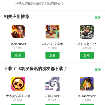
k8凯发资讯(中国)官方网站有限公司
相关应用推荐
更多
3lockinuAPP
丰桔出行安卓版
社安应急APP
87.4MB
7.12MB
3.88MB
查看
查看
查看
下载了k8凯发资讯的朋友都下载了
更多
大木提词器安卓版
云信令APP
1auraboxAPP
84.81MB
43.58MB
60.16MB