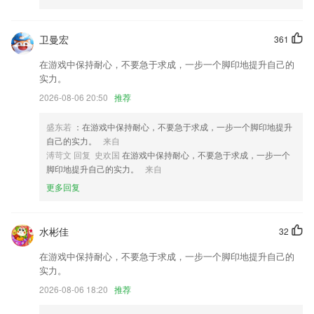
k8凯发资讯更新了什么?
3D打光功能新增视频打光预设，想要专业级影棚光效，有手就行！无需
卫曼宏
361
繁琐的补光道具和后期调参，一键补光高清不吃妆冷白皮自拍视频，从此
在游戏中保持耐心，不要急于求成，一步一个脚印地提升自己的
手机无废片！还有落日氛围灯抖音爆款动态心心眼蹦迪变色氛围光浪漫百
实力。
叶窗光斑等，可甜可酷，氛围感狠狠拿捏~更多光效不断更新中，敬请期
待！
2026-08-06 20:50
推荐
添加分身应用白名单功能；
盛东若
：在游戏中保持耐心，不要急于求成，一步一个脚印地提升
优化视频剪辑裁剪速度
自己的实力。
来自
溥苛文 回复 史欢国
在游戏中保持耐心，不要急于求成，一步一个
我的薪资优化
脚印地提升自己的实力。
来自
个性化频道推荐功能来袭，好新闻，更懂你
更多回复
不忘初心牢记使命
联系我们
水彬佳
32
以上就是k8凯发资讯的介绍，如果您喜欢这款软件，您可以到应用商店
进行打分评论，说出您的使用经历，以帮助我们更好的对产品进行优化修
在游戏中保持耐心，不要急于求成，一步一个脚印地提升自己的
改。
实力。
2026-08-06 18:20
推荐