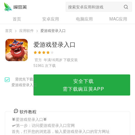
爱游戏登录入口
首页
安卓应用
电脑应用
MAC应用
资讯
专题
设计奖
创意应用
首页
>
应用软件
>
爱游戏登录入口
问答
爱游戏登录入口
官方
年满16周岁
下载安装
次下载
51961
需优先下载
安全下载
爱游戏登录入口
需下载豌豆荚APP
软件教程
🕷爱游戏登录入口🕷
🛩第一步：访问爱游戏登录入口官网
首先，打开您的浏览器，输入爱游戏登录入口的官方网址