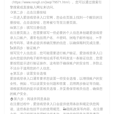
（https://www.nongli.cn/jieqi/79571.html）。您可以通过搜索引
擎搜索或直接输入网址来访问。
🍋第二步：点击注册按钮
一旦进入爱游戏登录入口官网，您会在页面上找到一个醒目的注
册按钮。点击该按钮，您将被引导至注册页面。
🍱第三步：填写注册信息
在注册页面上，您需要填写一些必要的个人信息来创建爱游戏登
录入口账户。通常包括用户名、🍅密码、🆗电子邮件地址、✂手
机号码等。请务必提供准确完整的信息，以确保顺利完成注册。
🗽第四步：验证账户
填写完个人信息后，您可能需要进行账户验证。爱游戏登录入口
会向您提供的电子邮件地址或手机号码发送一条验证信息，您需
要按照提示进行验证操作。这有助于确保账户的安全性，并防止
不法分子滥用您的个人信息。
🛸第五步：设置安全选项
爱游戏登录入口通常要求您设置一些安全选项，以增强账户的安
全性。例如，可以设置安全问题和答案，启用两步验证等功能。
请根据系统的提示设置相关选项，并妥善保管相关信息，确保您
的账户安全。
🏠第六步：阅读并同意条款
在注册过程中，爱游戏登录入口会提供使用条款和规定供您阅
读。这些条款包括平台的使用规范、🏜隐私政策等内容。在注册
之前，请仔细阅读并理解这些条款，并确保您同意并愿意遵守。