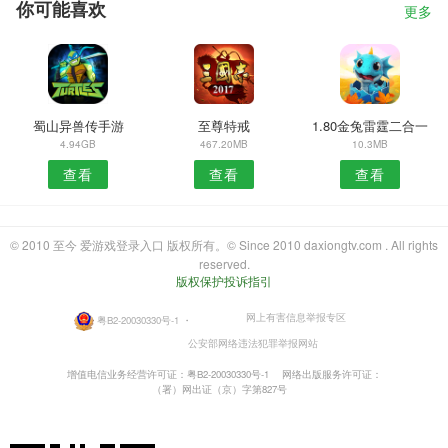
你可能喜欢
更多
蜀山异兽传手游
至尊特戒
1.80金兔雷霆二合一
4.94GB
467.20MB
10.3MB
查看
查看
查看
© 2010 至今 爱游戏登录入口 版权所有。© Since 2010 daxiongtv.com . All rights
reserved.
版权保护投诉指引
网上有害信息举报专区
粤B2-20030330号-1
・
公安部网络违法犯罪举报网站
增值电信业务经营许可证：粤B2-20030330号-1
网络出版服务许可证：
（署）网出证（京）字第827号