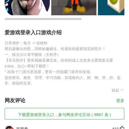
爱游戏登录入口游戏介绍
日常维护：每天 -1 份材料
用后摄像头拍照，同样妙趣横生。给朋友拍摄更搞笑的照片！
一、线元法计算平曲线（主程序）
【音乐陪伴】更有视频直播交友，给你的成人交友多点蜜源多点爱
snkrs，比心~即刻下载吧！
* 20多个门派任君选择，更有一些隐藏门派等你发现。
提供资讯、服务、管理、学习功能，实现校内人、财、物、管，控、监、
学、研协同互享。
收起
网友评论
更多
下载爱游戏登录入口，参与网友评论互动 ( 9661 条 )
宣慧希
610